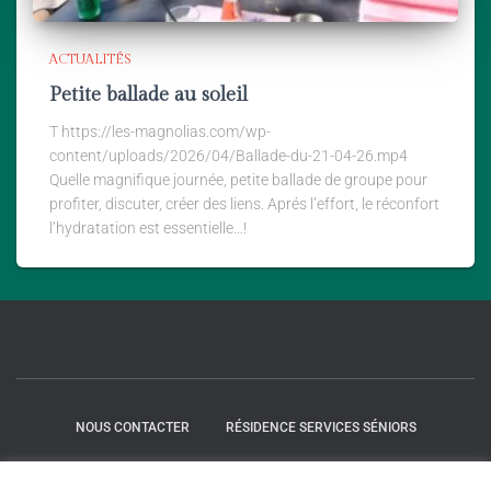
ACTUALITÉS
Petite ballade au soleil
T https://les-magnolias.com/wp-
content/uploads/2026/04/Ballade-du-21-04-26.mp4
Quelle magnifique journée, petite ballade de groupe pour
profiter, discuter, créer des liens. Aprés l’effort, le réconfort
l’hydratation est essentielle…!
NOUS CONTACTER
RÉSIDENCE SERVICES SÉNIORS
VOS QUESTIONS
TROUVER VOTRE APPARTEMENT