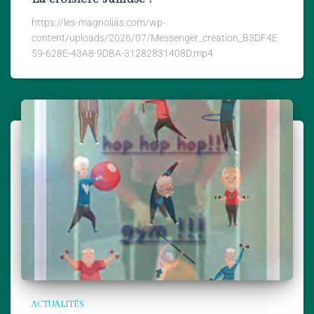
https://les-magnolias.com/wp-
content/uploads/2026/07/Messenger_creation_B3DF4E
59-628E-43A8-9DBA-31282831408D.mp4
ACTUALITÉS